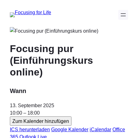
Zum
Inhalt
springen
Focusing pur
(Einführungskurs
online)
Wann
13. September 2025
10:00 – 18:00
Zum Kalender hinzufügen
ICS herunterladen
Google Kalender
iCalendar
Office
365
Outlook Live