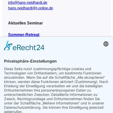
info@hans-neidhardt.de
hans.neidhardt@t-online.de
Aktuelles Seminar
Sommer-Retreat
26. August 2026 – 30. August 2026
Weitere Seminare findest du auf der Praxis-Seite.
Seitenübersicht
das Team
Hans Neidhardt
Sylwia Kalinowska
Judith Trautmann
die Theorie